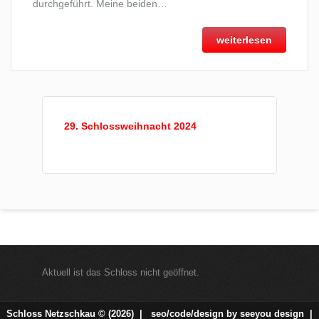
durchgeführt. Meine beiden…
weiterlesen
29. Schlossweihnacht 2024
Aktuell ist das Schloss nicht geöffnet.
Schloss Netzschkau © (2026) |
seo/code/design by
seeyou design
|