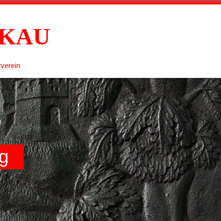
HKAU
verein
ng